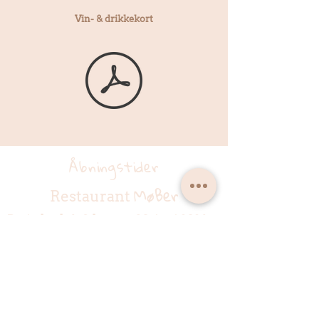
Vin- & drikkekort
Åbningstider
MøBer
Restaurant
Periode: d. 6. februar - 30. juni 2026
Mandag: LUKK
ET
Tir
sdag: LUKKET
Onsdag: 17.30 -
22.00*
Torsdag:
17.30 - 22.00
*
Fredag:
18.00 - 23.00
*
Lørdag:
12.00 - 16.00
** og
18.00 - 23.00
*