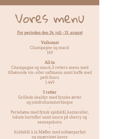
Vores menu
For perioden den 24. juli - 13. august
Velkomst
Champagne og snack
149
All-in
Champagne og snack, 5 retters menu med
tilhørende vin- eller saftmenu samt kaffe med
petit fours
1.449
3 retter
Grillede skaldyr med fynske ærter
og jomfruhummerbisque
-
Perlehøne med fynsk spidskål, kantareller,
lokale kartofler
samt sauce på sherry og
sennepskorn
-
Koldskål à la MøBer med solbærparfait
og smørristet havre