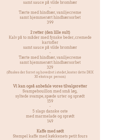
samt
sauce på vilde brombær
-
Tærte med hindbær, vaniljecreme
samt hjemmerørt hindbærsorbet
399
2 retter (den lille sult)
Kalv på to måder med fynske beder, cremede
kartofler
samt
sauce på vilde brombær
-
Tærte med hindbær, vaniljecreme
samt hjemmerørt hindbærsorbet
329
(Ønskes der forret og hovedret i stedet, koster dette DKK
30 ekstra pr. person)
Vi kan også anbefale vores tilvalgsretter
Svampebouillon med små løg,
syltede svampe,
spæde urter og sprødt
159
-
5 slags danske oste
med marmelade og sprødt
149
Kaffe med sødt
Stempel kaffe med køkkenets petit fours