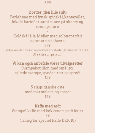
399
2 retter (den lille sult)
Perlehøne med fynsk spidskål, kantareller,
lokale kartofler
samt sauce på sherry og
sennepskorn
-
Koldskål à la MøBer med solbærparfait
og smørristet havre
329
(Ønskes der forret og hovedret i stedet, koster dette DKK
30 ekstra pr. person)
Vi kan også anbefale vores tilvalgsretter
Svampebouillon med små løg,
syltede svampe,
spæde urter og sprødt
159
-
5 slags danske oste
med marmelade og sprødt
149
Kaffe med sødt
Stempel kaffe med køkkenets petit fours
89
(Tillæg for speciel kaffe DKK 10)