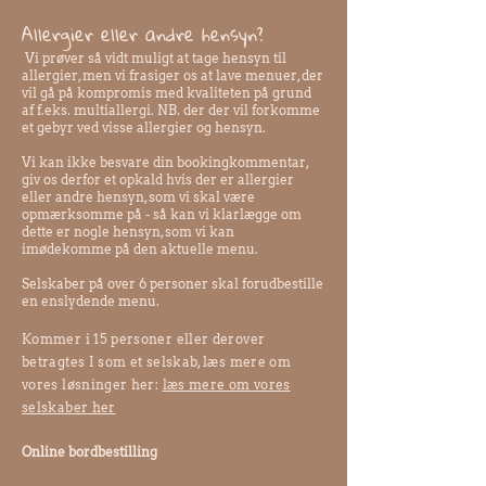
Allergier eller andre hensyn?
Vi prøver så vidt muligt at tage hensyn til
allergier, men vi frasiger os at lave menuer, der
vil gå på kompromis med kvaliteten på grund
af f.eks. multiallergi. NB. der der vil forkomme
et gebyr ved visse allergier og hensyn.
Vi kan ikke besvare din bookingkommentar,
giv os derfor et opkald hvis der er allergier
eller andre hensyn, som vi skal være
opmærksomme på - så kan vi klarlægge om
dette er nogle hensyn, som vi kan
imødekomme på den aktuelle menu.
Selskaber på over 6 personer skal forudbestille
en enslydende menu.
Kommer i 15 personer eller derover
betragtes I som et selskab, læs mere om
vores løsninger her:
læs mere om vores
selskaber her
Online bordbestilling