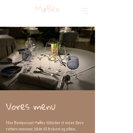
MøBer
Vores menu
MøBer
Hos Restaurant
tilbyder vi vores flere
retters menuer, både til frokost og aften.